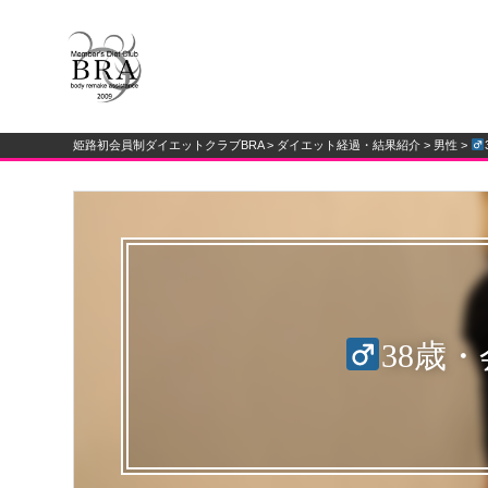
『希望・熱意・自信の先で、必ず出会える会いたい身体（じぶん
姫路初会員制ダイエットクラブ
姫路初会員制ダイエットクラブBRA
>
ダイエット経過・結果紹介
>
男性
>
38歳