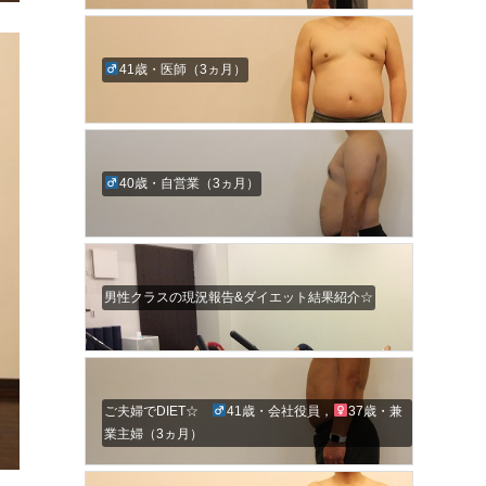
41歳・医師（3ヵ月）
40歳・自営業（3ヵ月）
男性クラスの現況報告&ダイエット結果紹介☆
ご夫婦でDIET☆
41歳・会社役員，
37歳・兼
業主婦（3ヵ月）