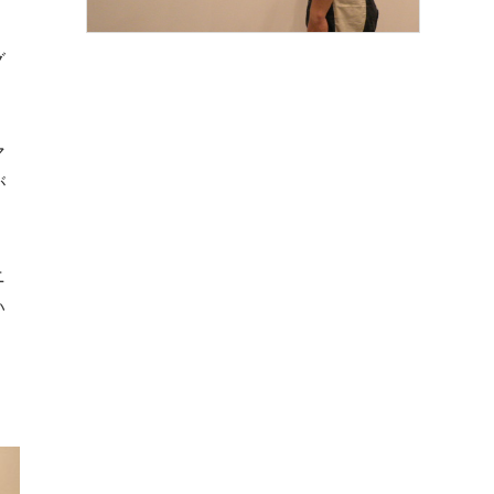
グ
マ
が
ニ
い