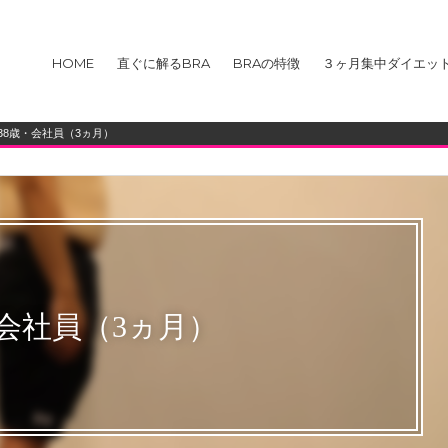
HOME
直ぐに解るBRA
BRAの特徴
３ヶ月集中ダイエッ
）』
BRA
38歳・会社員（3ヵ月）
・会社員（3ヵ月）