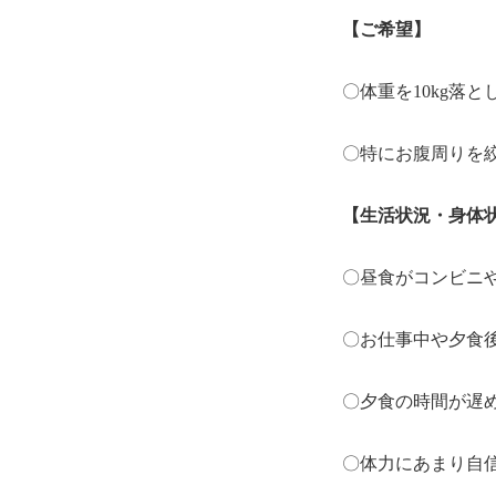
【ご希望】
〇体重を10kg落と
〇特にお腹周りを
【生活状況・身体
〇昼食がコンビニ
〇お仕事中や夕食
〇夕食の時間が遅
〇体力にあまり自