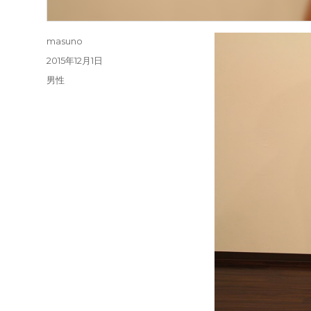
投
masuno
稿
投
2015年12月1日
者
稿
カ
男性
日:
テ
ゴ
リ
ー