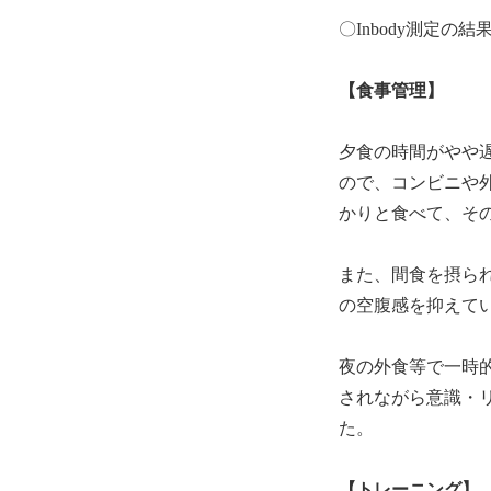
〇Inbody測定
【食事管理】
夕食の時間がやや
ので、コンビニや
かりと食べて、そ
また、間食を摂ら
の空腹感を抑えて
夜の外食等で一時
されながら意識・
た。
【トレーニング】