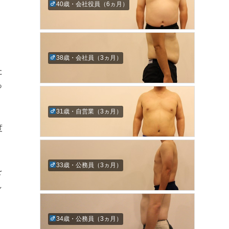
40歳・会社役員（6ヵ月）
。
38歳・会社員（3ヵ月）
た
っ
31歳・自営業（3ヵ月）
度
33歳・公務員（3ヵ月）
を
し
34歳・公務員（3ヵ月）