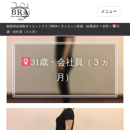
メニュー
姫路初会員制ダイエットクラブBRA
>
ダイエット経過・結果紹介
>
女性
>
31
姫路初会員制ダイエットクラブBRA
歳・会社員（３ヵ月）
31歳・会社員（３ヵ
月）