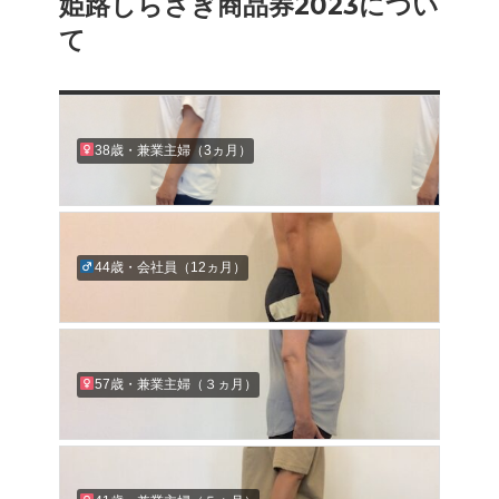
姫路しらさぎ商品券2023につい
次
ー
の
て
シ
投
稿:
ョ
ン
38歳・兼業主婦（3ヵ月）
44歳・会社員（12ヵ月）
57歳・兼業主婦（３ヵ月）