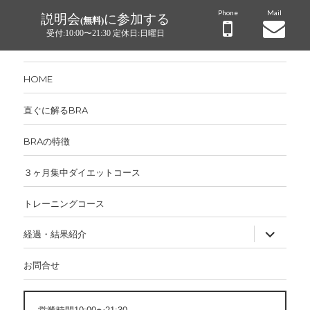
Phone
Mail
説明会
に参加する
(無料)
受付:10:00〜21:30 定休日:日曜日
HOME
直ぐに解るBRA
BRAの特徴
３ヶ月集中ダイエットコース
トレーニングコース
サ
経過・結果紹介
ブ
メ
ニ
お問合せ
ュ
ー
を
展