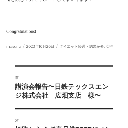
Congratulations!
投
投
カ
masuno
2023年10月26日
ダイエット経過・結果紹介
,
女性
稿
稿
テ
者
日:
ゴ
リ
ー
投
前
稿
講演会報告〜日鉄テックスエン
前
の
ジ株式会社 広畑支店 様〜
ナ
投
ビ
稿:
ゲ
次