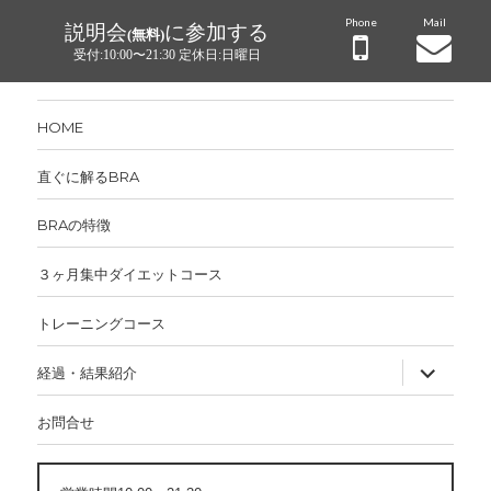
Phone
Mail
説明会
に参加する
(無料)
受付:10:00〜21:30 定休日:日曜日
HOME
直ぐに解るBRA
BRAの特徴
３ヶ月集中ダイエットコース
トレーニングコース
サ
経過・結果紹介
ブ
メ
ニ
お問合せ
ュ
ー
を
展