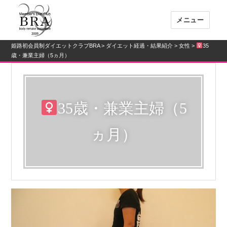
メニュー
姫路初会員制ダイエットクラブBRA
>
ダイエット経過・結果紹介
>
女性
>
35
姫路初会員制ダイエットクラブBRA
歳・兼業主婦（5ヵ月）
35歳・兼業主婦（5
ヵ月）