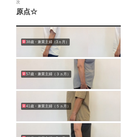
稿:
次
ゲ
原点☆
次
の
ー
投
シ
稿:
38歳・兼業主婦（3ヵ月）
ョ
ン
57歳・兼業主婦（３ヵ月）
41歳・兼業主婦（５ヵ月）