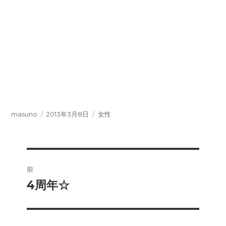
投
投
カ
masuno
2013年3月8日
女性
稿
稿
テ
者
日:
ゴ
リ
ー
投
前
稿
4周年☆
前
の
ナ
投
ビ