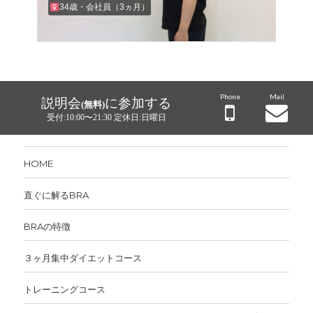
34歳・会社員（3ヵ月）
Phone
Mail
説明会
に参加する
(無料)
受付:10:00〜21:30 定休日:日曜日
HOME
直ぐに解るBRA
BRAの特徴
３ヶ月集中ダイエットコース
トレーニングコース