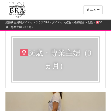
メニュー
姫路初会員制ダイエットクラブBRA
>
ダイエット経過・結果紹介
>
女性
>
36
姫路初会員制ダイエットクラブBRA
歳・専業主婦（3ヵ月）
36歳・専業主婦（3
ヵ月）