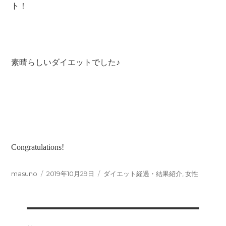
ト！
素晴らしいダイエットでした♪
Congratulations!
投
投
カ
masuno
2019年10月29日
ダイエット経過・結果紹介
,
女性
稿
稿
テ
者
日:
ゴ
リ
ー
投