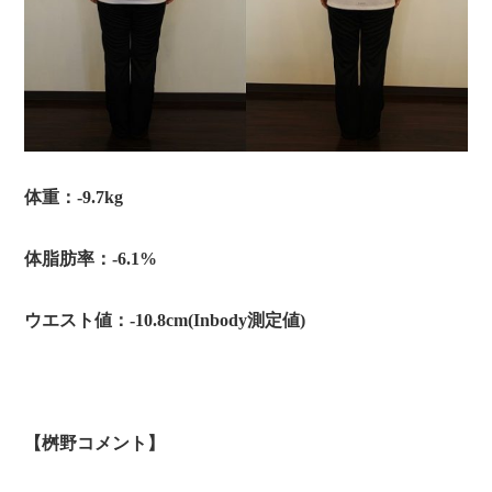
体重：
‐9.7kg
体脂肪率：‐6.1%
ウエスト値：‐10.8
cm(Inbody測定値)
【桝野コメント】