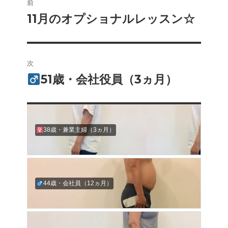
前
稿
11月のオプショナルレッスン☆
前
の
ナ
投
ビ
稿:
次
ゲ
51歳・会社役員（3ヵ月）
次
の
ー
投
シ
稿:
38歳・兼業主婦（3ヵ月）
ョ
ン
44歳・会社員（12ヵ月）