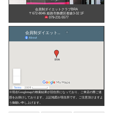
会員制ダイエットクラブBRA
〒672-8046 姫路市飾磨区都倉3-32 1F
079-231-5577
※現在Googlemapの検索結果が旧住所になっており、ご来店の際ご迷
惑をお掛けしております。上記地図が現住所です。ご注意頂けますよ
う御願い申し上げます。