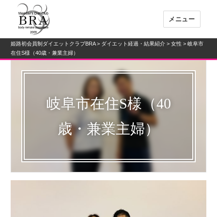
メニュー
姫路初会員制ダイエットクラブBRA
>
ダイエット経過・結果紹介
>
女性
> 岐阜市
姫路初会員制ダイエットクラブBRA
在住S様（40歳・兼業主婦）
岐阜市在住S様（40
歳・兼業主婦）