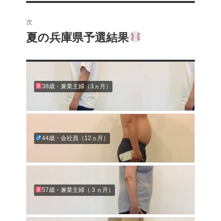
投
ビ
稿:
次
ゲ
夏の兵庫県予選結果
次
の
ー
投
シ
稿:
38歳・兼業主婦（3ヵ月）
ョ
ン
44歳・会社員（12ヵ月）
57歳・兼業主婦（３ヵ月）