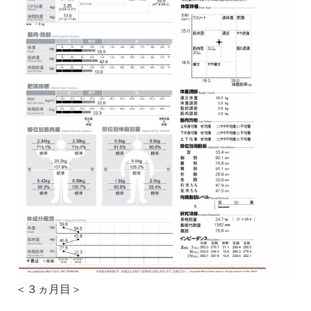
＜３ヵ月目＞