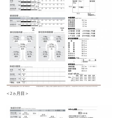
＜2ヵ月目＞