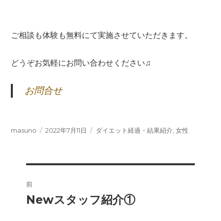
ご相談も体験も無料にて実施させていただきます。
どうぞお気軽にお問い合わせください♫
お問合せ
投
投
カ
masuno
2022年7月11日
ダイエット経過・結果紹介
,
女性
稿
稿
テ
者
日:
ゴ
リ
ー
投
前
稿
Newスタッフ紹介①
前
の
ナ