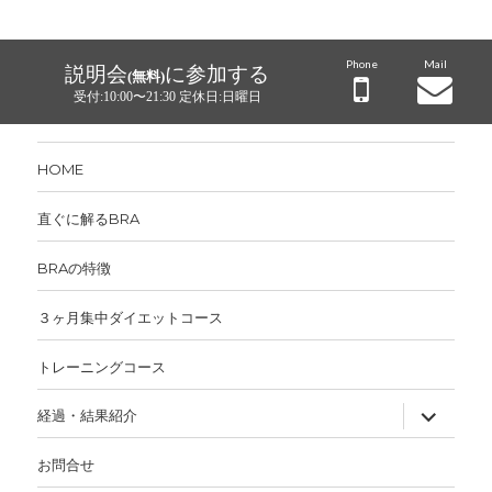
Phone
Mail
説明会
に参加する
(無料)
受付:10:00〜21:30 定休日:日曜日
HOME
直ぐに解るBRA
BRAの特徴
３ヶ月集中ダイエットコース
トレーニングコース
サ
経過・結果紹介
ブ
メ
ニ
お問合せ
ュ